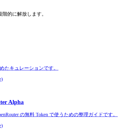
段階的に解放します。
まとめたキュレーションです。
e)
er Alpha
a を OpenRouter の無料 Token で使うための整理ガイドです。
e)