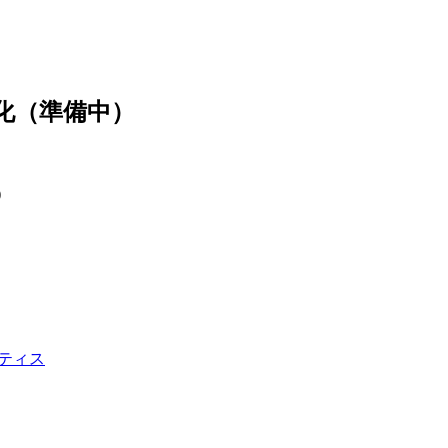
動化（準備中）
)
。
クティス